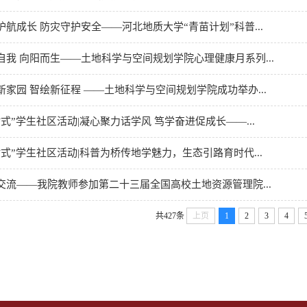
护航成长 防灾守护安全——河北地质大学“青苗计划”科普...
自我 向阳而生——土地科学与空间规划学院心理健康月系列...
新家园 智绘新征程 ——土地科学与空间规划学院成功举办...
站式”学生社区活动|凝心聚力话学风 笃学奋进促成长——...
站式”学生社区活动|科普为桥传地学魅力，生态引路育时代...
交流——我院教师参加第二十三届全国高校土地资源管理院...
共427条
上页
1
2
3
4