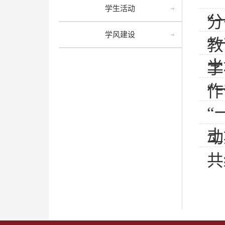
学生活动
“
分
学风建设
“
教
土
学与
“
作
“
土
动
共