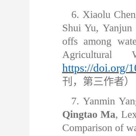
6.
Xiaolu Chen
Shui Yu
,
Yanjun 
offs among wate
Agricultural
https://doi.org
刊
，第三作者）
7.
Yanmin Yan
Qingtao Ma
,
Lex
Comparison of wat