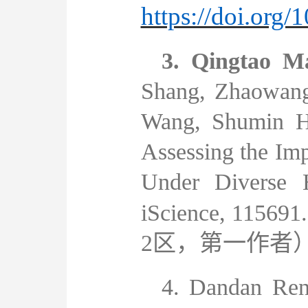
https://doi.org/
3.
Qingtao M
Shang, Zhaowang
Wang, Shumin Ha
Assessing the Im
Under Diverse H
iScience, 115691.
2
区，第一作者
4.
Dandan Ren