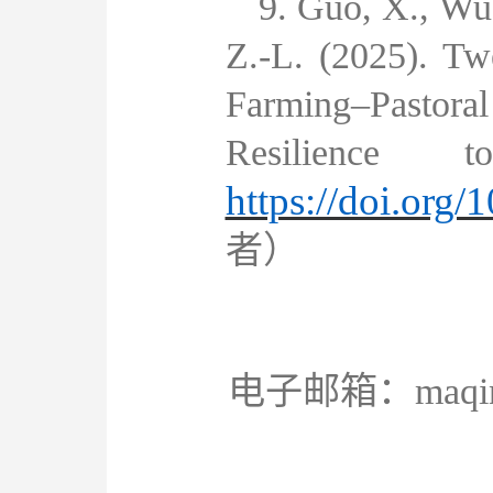
9.
Guo, X., Wu,
Z.-L. (2025). Tw
Farming
–
Pastor
Resilience t
https://doi.org
者）
电子邮箱：
maqi