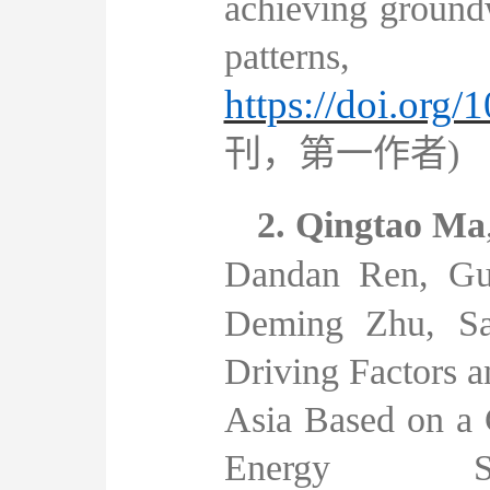
achieving ground
patterns
https://doi.org
刊，第一作者
)
2.
Qingtao
Ma
Dandan
Ren
,
Gu
Deming
Zhu
,
S
Driving Factors a
Asia Based on 
Energy Sec