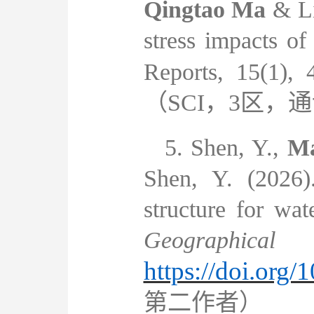
Qingtao Ma
& Li
stress impacts of 
Reports, 15(1), 
（
SCI
，
3
区，通
5.
Shen, Y.,
Ma
Shen, Y. (2026
structure for wa
Geographic
https://doi.org
第二作者）