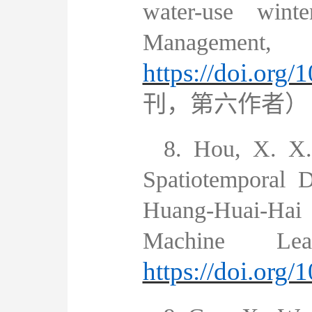
water-use winte
Management,
https://doi.org
刊
，第六作者）
8.
Hou, X. X.
Spatiotemporal 
Huang-Huai-Hai 
Machine Le
https://doi.org