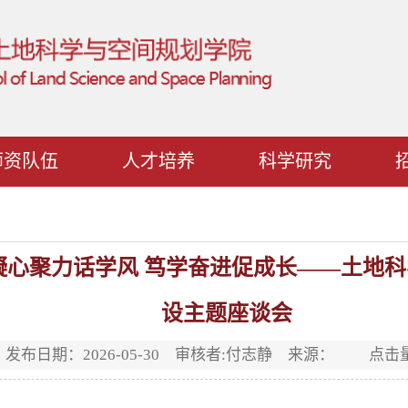
师资队伍
人才培养
科学研究
|凝心聚力话学风 笃学奋进促成长——土地
设主题座谈会
发布日期：2026-05-30 审核者:付志静 来源： 点击