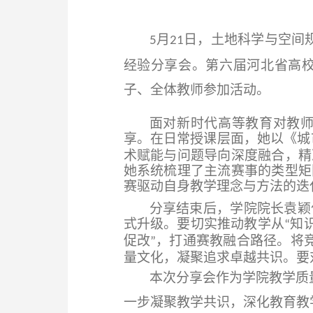
月
日，土地科学与空间
5
2
1
经验分享会。第六届河北省高
子、
全体教师参加活动。
面对新时代高等教育对教
享。在日常授课层面，她以《城
术赋能与问题导向深度融合，精
她系统梳理了主流赛事的类型矩
赛驱动自身教学理念与方法的迭
分享结束后，
学院
院长
袁颖
式升级。要切实推动教学从
知
“
促改
，打通赛教融合路径。将
”
量文化，凝聚追求卓越共识。要
本次分享会作为
学院
教学质
一步凝聚教学共识，深化教育教