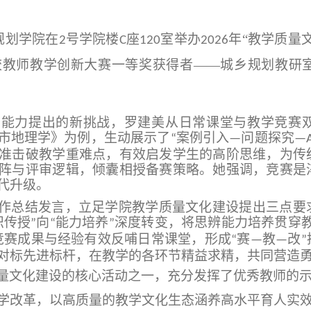
规划学院在
号学院楼
座
室举办
年“教学质量
2
C
120
2026
校教师教学创新大赛一等奖获得者
——
城乡规划教研
师能力提出的新挑战，
罗建美
从日常课堂与教学竞赛
市地理学》为例，生动展示了
案例引入
问题探究
“
—
—A
准击破教学重难点，有效启发学生的高阶思维，为传
阵与评审逻辑，倾囊相授备赛策略。她强调，竞赛是
代升级。
作总结发言，立足学院教学质量文化建设提出三点要
识传授
向
能力培养
深度转变，将思辨能力培养贯穿
”
“
”
竞赛成果与经验有效反哺日常课堂，形成
赛
教
改
“
—
—
”
对标先进标杆，在教学的各环节精益求精，共同营造
量文化
建设
的核心活动之一，充分发挥了优秀教师的
学改革，以高质量的教学文化生态涵养高水平育人实