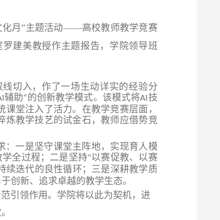
文化月”主题活动
——
高校教师教学竞赛
室
罗建美
教授
作
主题
报告
，
学院
领导班
双线切入，作了一场生动详实的经验分
辅助
的创新教学模式。该模式将
技
I
”
AI
统课堂注入了活力。在教学竞赛层面，
淬炼教学技艺的试金石，教师应借势竞
求：一是坚守课堂主阵地，实现育人模
教学全过程；二是坚持
以赛促教、以赛
“
持续迭代的良性循环；三是深耕教学质
勇于创新、追求卓越的教学生态。
示范引领作用。学院将以此为契机，进
效。