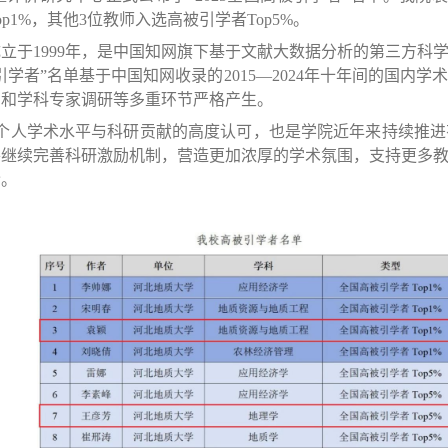
1%，其他3位教师入选高被引学者Top5%。
成立于
1999
年，是中国知网旗下基于文献大数据分析的第三方科
引学者
”
名单基于中国知网收录的
2015—2024
年十年间的国内学术
审和学科专家调研等多重环节严格产生。
个人学术水平与科研贡献的高度认可，也是学院近年来持续推进
将继续完善科研激励机制，营造更加浓厚的学术氛围，支持更多
阶。